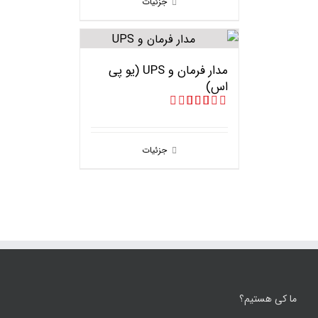
جزئیات
مدار فرمان و UPS (یو پی
اس)‌
امتیاز
5.00
از 5
جزئیات
ما کی هستیم؟