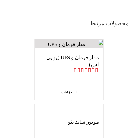
محصولات مرتبط
مدار فرمان و UPS (یو پی
اس)‌
امتیاز
5.00
از 5
جزئیات
موتور ساید نئو