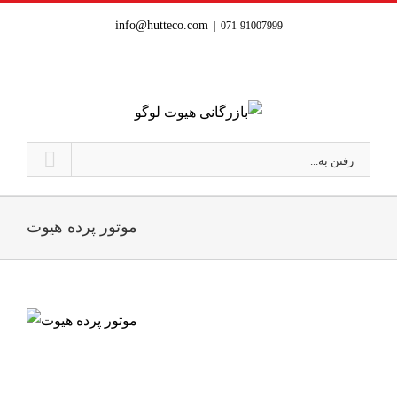
Ski
info@hutteco.com
|
071-91007999
t
conten
رفتن به...
موتور پرده هیوت