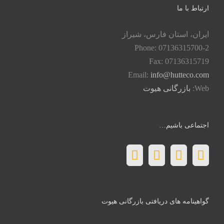
ارتباط با ما
ایران، استان فارس، شیراز
Phone: 07136315700-2
Fax: 07136315719
Email:
info@hutteco.com
Web:
بازرگانی هیوت
اجتماعی باشیم…
گواهینامه های دریافتی بازرگانی هیوت